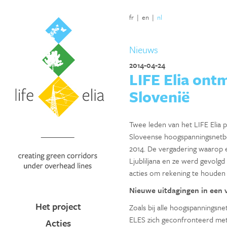
fr
|
en
|
nl
Nieuws
2014-04-24
LIFE Elia ont
Slovenië
Twee leden van het LIFE Elia p
Sloveense hoogspanningsnetb
2014. De vergadering waarop e
Ljubliljana en ze werd gevol
acties om rekening te houden 
Nieuwe uitdagingen in een
Het project
Zoals bij alle hoogspanningsn
ELES zich geconfronteerd met 
Acties