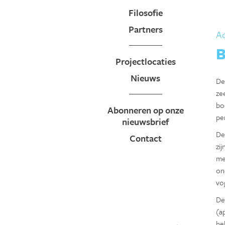
Filosofie
Partners
Ac
B
Projectlocaties
Nieuws
De
ze
bo
Abonneren op onze
pe
nieuwsbrief
De
Contact
zi
me
on
vo
De
(a
he