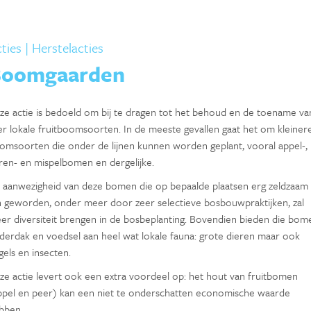
ties
| Herstelacties
oomgaarden
ze actie is bedoeld om bij te dragen tot het behoud en de toename va
er lokale fruitboomsoorten. In de meeste gevallen gaat het om kleiner
omsoorten die onder de lijnen kunnen worden geplant, vooral appel-,
ren- en mispelbomen en dergelijke.
 aanwezigheid van deze bomen die op bepaalde plaatsen erg zeldzaam
jn geworden, onder meer door zeer selectieve bosbouwpraktijken, zal
er diversiteit brengen in de bosbeplanting. Bovendien bieden die bom
derdak en voedsel aan heel wat lokale fauna: grote dieren maar ook
gels en insecten.
ze actie levert ook een extra voordeel op: het hout van fruitbomen
ppel en peer) kan een niet te onderschatten economische waarde
bben.