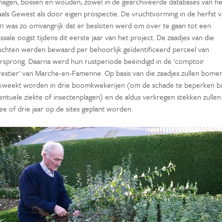
 hagen, bossen en wouden, zowel in de gearchiveerde databases van he
als Gewest als door eigen prospectie. De vruchtvorming in de herfst 
11 was zo omvangrijk dat er besloten werd om over te gaan tot een
sale oogst tijdens dit eerste jaar van het project. De zaadjes van die
uchten werden bewaard per behoorlijk geïdentificeerd perceel van
rsprong. Daarna werd hun rustperiode beëindigd in de 'comptoir
restier' van Marche-en-Famenne. Op basis van die zaadjes zullen bome
kweekt worden in drie boomkwekerijen (om de schade te beperken bi
entuele ziekte of insectenplagen) en de aldus verkregen stekken zullen
ee of drie jaar op de sites geplant worden.