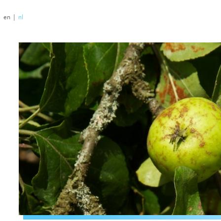
|
en
|
nl