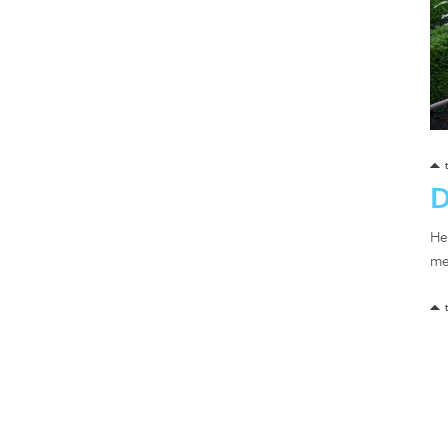
D
He
me