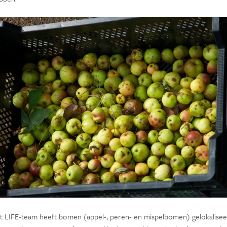
t LIFE-team heeft bomen (appel-, peren- en mispelbomen) gelokalisee