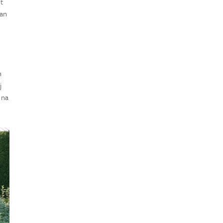
t
van
n
j
 na