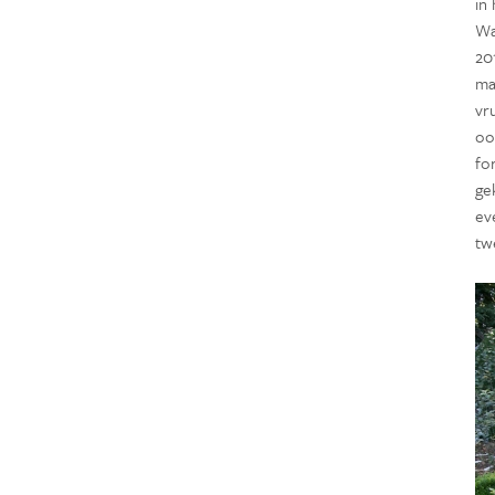
in
Wa
20
mas
vr
oo
fo
ge
ev
tw