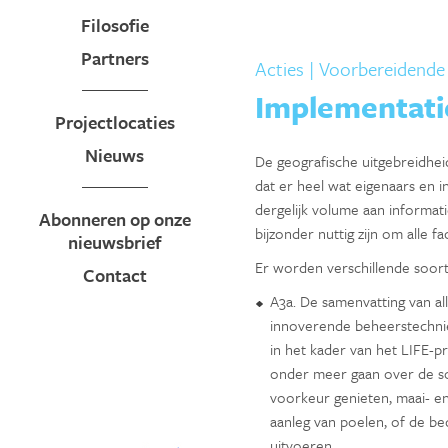
Filosofie
Partners
Acties
| Voorbereidende 
Implementati
Projectlocaties
Nieuws
De geografische uitgebreidheid
dat er heel wat eigenaars en i
dergelijk volume aan informat
Abonneren op onze
bijzonder nuttig zijn om alle f
nieuwsbrief
Er worden verschillende soort
Contact
A3a. De samenvatting van al
innoverende beheerstechnie
in het kader van het LIFE-p
onder meer gaan over de s
voorkeur genieten, maai- e
aanleg van poelen, of de b
uitvoeren.